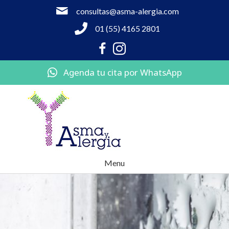
consultas@asma-alergia.com
01 (55) 4165 2801
Agenda tu cita por WhatsApp
Menu