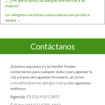
← ¿Por qué el asma y las alergias afectan más a las
Navegación
mujeres?
Los alérgenos necesitan colaboradores para producir
de
alergia →
entradas
Contáctanos
¡Estamos aquí para ti y tu familia! Puedes
contactarnos para cualquier duda o para agendar tu
cita a través del siguiente formulario, al correo
consultas@asma-alergia.com
y a los siguientes
teléfonos:
Agenda:
01 (55) 4165 2801
Celular:
044 (55) 8795 4413