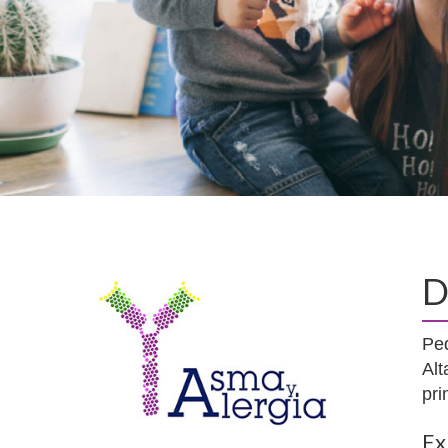
D
Ped
Alt
pri
Ex