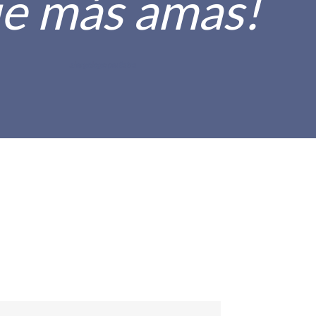
e más amas!
alergólogo pediatra