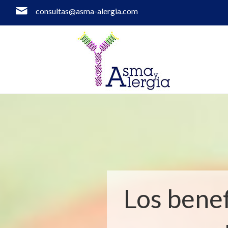
consultas@asma-alergia.com
Los benef