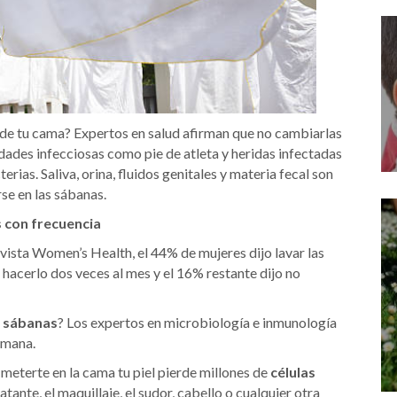
de tu cama? Expertos en salud afirman que no cambiarlas
des infecciosas como pie de atleta y heridas infectadas
ias. Saliva, orina, fluidos genitales y materia fecal son
se en las sábanas.
 con frecuencia
vista Women’s Health, el 44% de mujeres dijo lavar las
acerlo dos veces al mes y el 16% restante dijo no
s sábanas
? Los expertos en microbiología e inmunología
emana.
 meterte en la cama tu piel pierde millones de
células
atante, el maquillaje, el sudor, cabello o cualquier otra