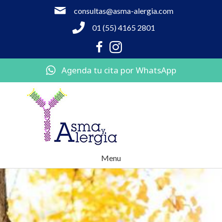
consultas@asma-alergia.com
01 (55) 4165 2801
Agenda tu cita por WhatsApp
Menu