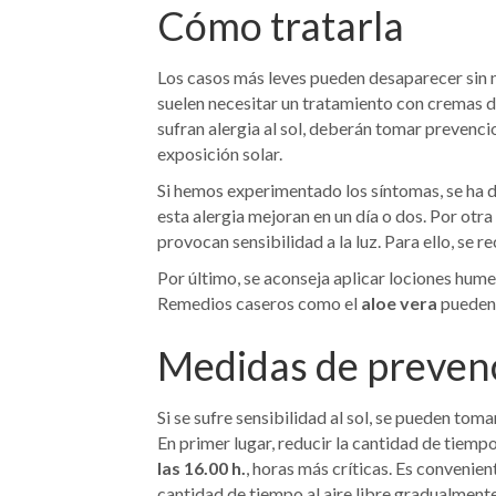
Cómo tratarla
Los casos más leves pueden desaparecer sin 
suelen necesitar un tratamiento con cremas d
sufran alergia al sol, deberán tomar preven
exposición solar.
Si hemos experimentado los síntomas, se ha de
esta alergia mejoran en un día o dos. Por o
provocan sensibilidad a la luz. Para ello, se
Por último, se aconseja aplicar lociones humec
Remedios caseros como el
aloe vera
pueden 
Medidas de preven
Si se sufre sensibilidad al sol, se pueden toma
En primer lugar, reducir la cantidad de tiempo
las 16.00 h.
, horas más críticas. Es convenie
cantidad de tiempo al aire libre gradualmente p