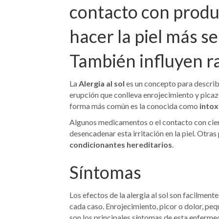
contacto con prod
hacer la piel más se
También influyen ra
La
Alergia al sol
es un concepto para describ
erupción que conlleva enrojecimiento y picazón
forma más común es la conocida como
intox
Algunos medicamentos o el contacto con ciert
desencadenar esta irritación en la piel. Otras
condicionantes hereditarios
.
Síntomas
Los efectos de la alergia al sol son facilment
cada caso. Enrojecimiento, picor o dolor, pe
son los principales síntomas de esta enferme